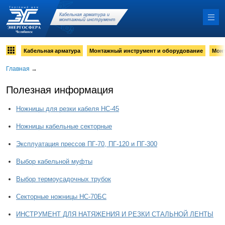
Кабельная арматура и
монтажный инструмент
Кабельная арматура
Монтажный инструмент и оборудование
Мон
Главная
→
Полезная информация
Ножницы для резки кабеля НС-45
Ножницы кабельные секторные
Эксплуатация прессов ПГ-70, ПГ-120 и ПГ-300
Выбор кабельной муфты
Выбор термоусадочных трубок
Секторные ножницы НС-70БС
ИНСТРУМЕНТ ДЛЯ НАТЯЖЕНИЯ И РЕЗКИ СТАЛЬНОЙ ЛЕНТЫ