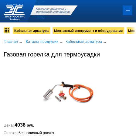
Кабельная арматура и
монтажный инструмент
Кабельная арматура
Монтажный инструмент и оборудование
Мон
Главная
→
Каталог продукции
→
Кабельная арматура
→
Газовая горелка для термоусадки
4038
Цена:
руб.
Оплата:
безналичный расчет