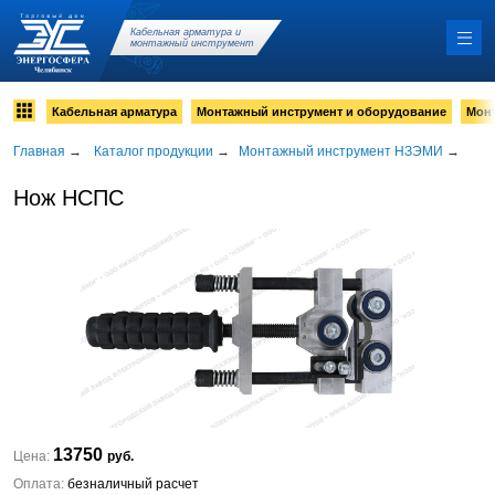
Кабельная арматура и
монтажный инструмент
Кабельная арматура
Монтажный инструмент и оборудование
Мон
Главная
→
Каталог продукции
→
Монтажный инструмент НЗЭМИ
→
Нож НСПС
13750
Цена:
руб.
Оплата:
безналичный расчет