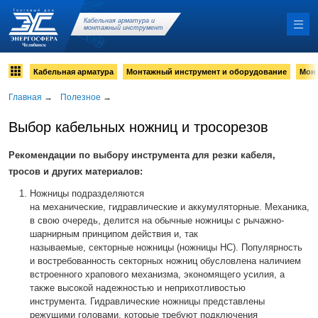
Кабельная арматура и
монтажный инструмент
Кабельная арматура
Монтажный инструмент и оборудование
Мон
Главная
→
Полезное
→
Выбор кабельных ножниц и тросорезов
Рекомендации по выбору инструмента для резки кабеля,
тросов и других материалов:
Ножницы подразделяются
на механические, гидравлические и аккумуляторные. Механика,
в свою очередь, делится на обычные ножницы с рычажно-
шарнирным принципом действия и, так
называемые, секторные ножницы (ножницы НС). Популярность
и востребованность секторных ножниц обусловлена наличием
встроенного храпового механизма, экономящего усилия, а
также высокой надежностью и неприхотливостью
инструмента. Гидравлические ножницы представлены
режущими головами, которые требуют подключения