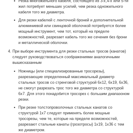
Резка многожильного кабеля, состоящего из 3-х,4-х или 5-ти
жил потребует меньших усилий, чем резка одножильного
кабеля того же диаметра.
Для резки кабелей с ленточной броней и дополнительной
алюминиевой или свинцовой оболочкой потребуется более
мощный инструмент, чем тот, который на пределе
возможностей, разрезает кабель того же сечения без брони
и металлической оболочки.
При выборе инструмента для резки стальных тросов (канатов)
следует руководствоваться соображениями аналогичными
вышесказанным
Ножницы (или специализированные тросорезы),
разрезающие определенный максимальный диаметр
стальных тросов со стренговой структурой 6х12, 6х19, 6х36,
не смогут разрезать трос того же диаметра со структурой
6х7. Для этого понадобится тросорез с большим диапазоном
резки.
При резке толстопроволочных стальных канатов со
структурой 1х7 следует применять более мощные
тросорезы, чем те, которые на пределе возможностей,
разрезают стальные канаты (грозотросы) 1х19, 1х36 с тем
же диаметром.