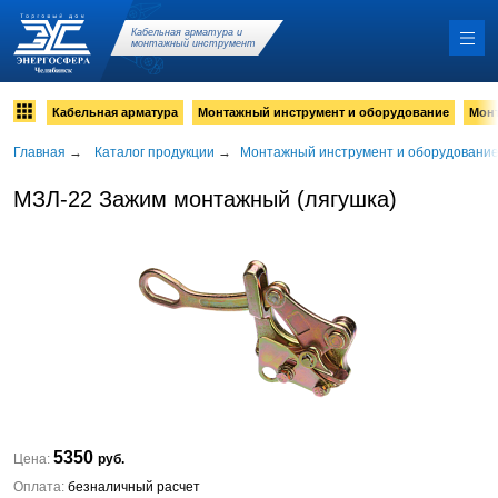
Кабельная арматура и
монтажный инструмент
Кабельная арматура
Монтажный инструмент и оборудование
Мон
Главная
→
Каталог продукции
→
Монтажный инструмент и оборудовани
МЗЛ-22 Зажим монтажный (лягушка)
5350
Цена:
руб.
Оплата:
безналичный расчет