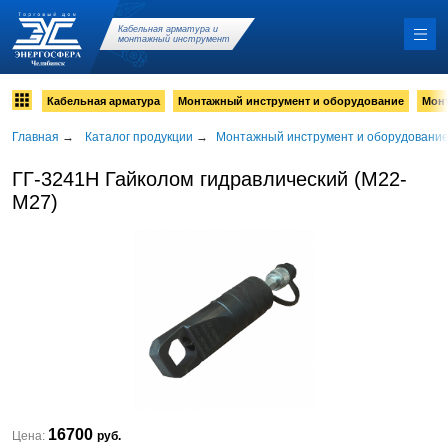
Кабельная арматура и
монтажный инструмент
Кабельная арматура
Монтажный инструмент и оборудование
Мон
Главная
→
Каталог продукции
→
Монтажный инструмент и оборудовани
ГГ-3241Н Гайколом гидравлический (М22-
М27)
16700
Цена:
руб.