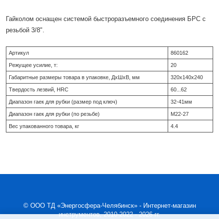
Гайколом оснащен системой быстроразъемного соединения БРС с
резьбой 3/8".
Артикул
860162
Режущее усилие, т:
20
Габаритные размеры товара в упаковке, ДхШхВ, мм
320х140х240
Твердость лезвий, HRC
60...62
Диапазон гаек для рубки (размер под ключ)
32-41мм
Диапазон гаек для рубки (по резьбе)
М22-27
Вес упакованного товара, кг
4.4
© ООО ТД «Энергосфера-Челябинск» - Интернет-магазин
инструментов, 2010-2022 - 2026 гг.