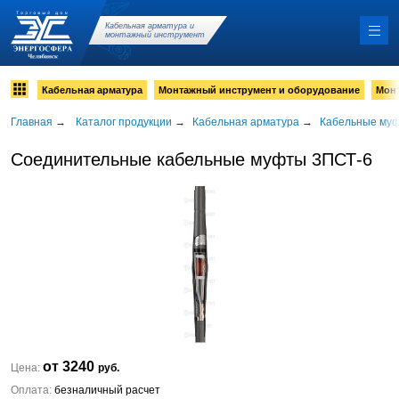
Кабельная арматура и
монтажный инструмент
Кабельная арматура
Монтажный инструмент и оборудование
Мон
Главная
→
Каталог продукции
→
Кабельная арматура
→
Кабельные му
Соединительные кабельные муфты 3ПСТ-6
от 3240
Цена:
руб.
Оплата:
безналичный расчет