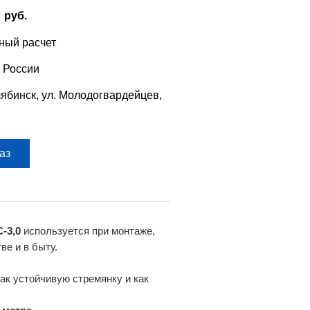
0
руб.
ный расчет
 России
лябинск, ул. Молодогвардейцев,
аз
-3,0
используется при монтаже,
ве и в быту.
ак устойчивую стремянку и как