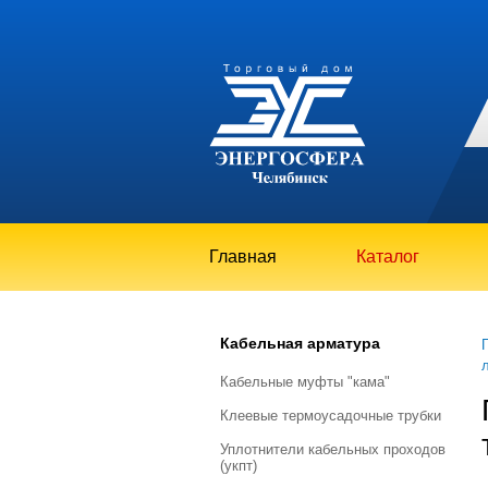
Главная
Каталог
Кабельная арматура
кабельные муфты "кама"
клеевые термоусадочные трубки
уплотнители кабельных проходов
(укпт)