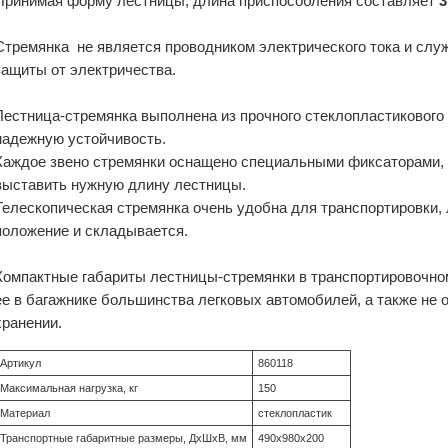
Принимая форму лестницы, длина приспособления составляет
3
Стремянка не является проводником электрического тока и сл
защиты от электричества.
Лестница-стремянка выполнена из прочного стеклопластиковог
надежную устойчивость.
Каждое звено стремянки оснащено специальными фиксаторами,
выставить нужную длину лестницы.
Телескопическая стремянка очень удобна для транспортировки, 
положение и складывается.
Компактные габариты лестницы-стремянки в транспортировочно
ее в багажнике большинства легковых автомобилей, а также не 
хранении.
Артикул
860118
Максимальная нагрузка, кг
150
Материал
стеклопластик
Транспортные габаритные размеры, ДхШхВ, мм
490x980x200