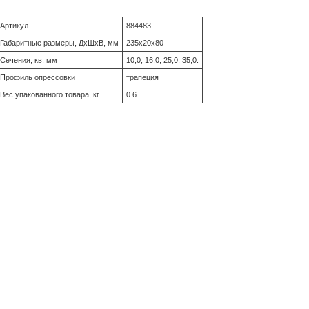
Артикул
884483
Габаритные размеры, ДхШхВ, мм
235х20х80
Сечения, кв. мм
10,0; 16,0; 25,0; 35,0.
Профиль опрессовки
трапеция
Вес упакованного товара, кг
0.6