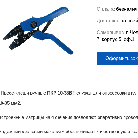
Оплата:
безналич
Доставка:
по всей
Самовывоз:
г. Че
7, корпус 5, оф.1
Оформить зак
Пресс-клещи ручные
ПКР 10-35В
Т служат для опрессовки вту
10-35 мм2.
Встроенные матрицы на 4 сечения позволяют оперативно прово
Надежный храповый механизм обеспечивает качественную и пол