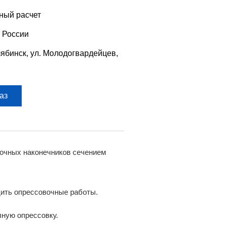
ный расчет
 России
лябинск, ул. Молодогвардейцев,
аз
лочных наконечников сечением
дить опрессовочные работы.
ную опрессовку.