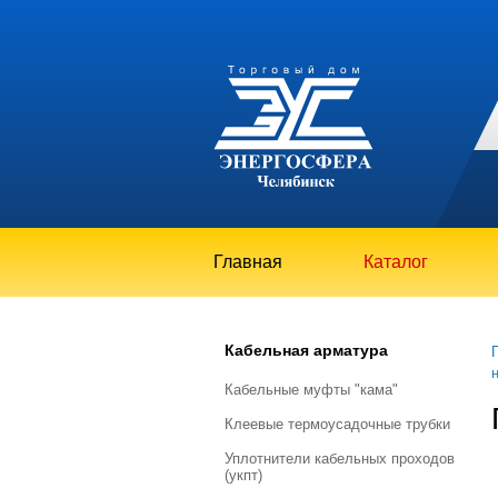
Главная
Каталог
Кабельная арматура
кабельные муфты "кама"
клеевые термоусадочные трубки
уплотнители кабельных проходов
(укпт)