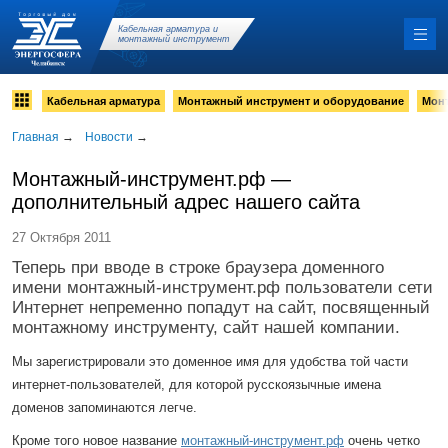
Кабельная арматура и
монтажный инструмент
Кабельная арматура
Монтажный инструмент и оборудование
Мон
Главная
→
Новости
→
Монтажный-инструмент.рф —
дополнительный адрес нашего сайта
27 Октября 2011
Теперь при вводе в строке браузера доменного
имени монтажный-инструмент.рф пользователи сети
Интернет непременно попадут на сайт, посвященный
монтажному инструменту, сайт нашей компании.
Мы зарегистрировали это доменное имя для удобства той части
интернет-пользователей, для которой русскоязычные имена
доменов запоминаются легче.
Кроме того новое название
монтажный-инструмент.рф
очень четко