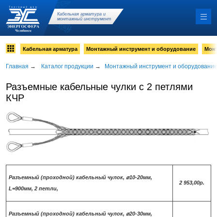
Кабельная арматура и
монтажный инструмент
Кабельная арматура
Монтажный инструмент и оборудование
Мон
Главная
→
Каталог продукции
→
Монтажный инструмент и оборудовани
Разъемные кабельные чулки с 2 петлями
КЧР
Разъемный (проходной) кабельный чулок, ⌀10-20мм,
2 953,00р.
L=900мм, 2 петли,
Разъемный (проходной) кабельный чулок, ⌀20-30мм,